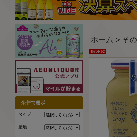
ホーム
> そ
タイプ
産地