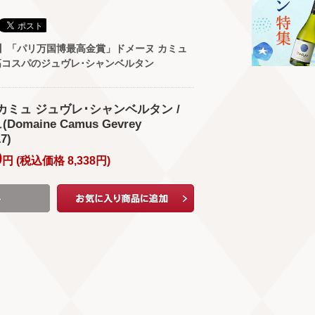
】「パリ万国博最高金賞」ドメーヌ カミュ
コスパのジュヴレ･シャンベルタン
･カミュ ジュヴレ･シャンベルタン /
maine Camus Gevrey
7)
0
円 (
税込価格
8,338
円
)