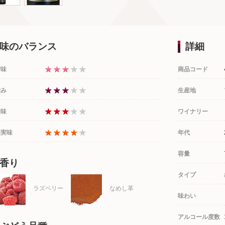
味のバランス
詳細
甘味
商品コード
渋み
生産地
酸味
ワイナリー
果実味
年代
容量
香り
タイプ
ラズベリー
なめし革
味わい
アルコール度数