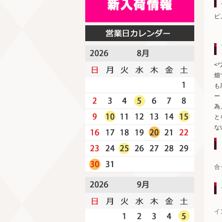
ピ
<
畑
も
ー
為
と
な
合
イ