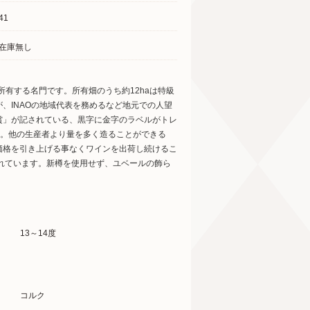
41
在庫無し
を所有する名門です。所有畑のうち約12haは特級
、INAOの地域代表を務めるなど地元での人望
賞」が記されている、黒字に金字のラベルがトレ
ン。他の生産者より量を多く造ることができる
価格を引き上げる事なくワインを出荷し続けるこ
れています。新樽を使用せず、ユベールの飾ら
13～14度
コルク