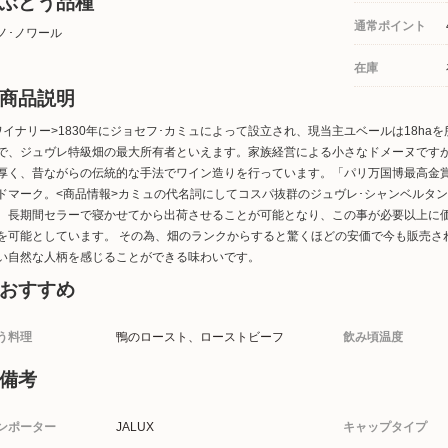
ぶどう品種
通常ポイント
ノ･ノワール
在庫
商品説明
ワイナリー>1830年にジョセフ･カミュによって設立され、現当主ユベールは18ha
で、ジュヴレ特級畑の最大所有者といえます。家族経営による小さなドメーヌですが
厚く、昔ながらの伝統的な手法でワイン造りを行っています。「パリ万国博最高金
ドマーク。<商品情報>カミュの代名詞にしてコスパ抜群のジュヴレ･シャンベルタ
、長期間セラーで寝かせてから出荷させることが可能となり、この事が必要以上に
を可能としています。 その為、畑のランクからすると驚くほどの安価で今も販売さ
い自然な人柄を感じることができる味わいです。
おすすめ
う料理
鴨のロースト、ローストビーフ
飲み頃温度
備考
ンポーター
JALUX
キャップタイプ