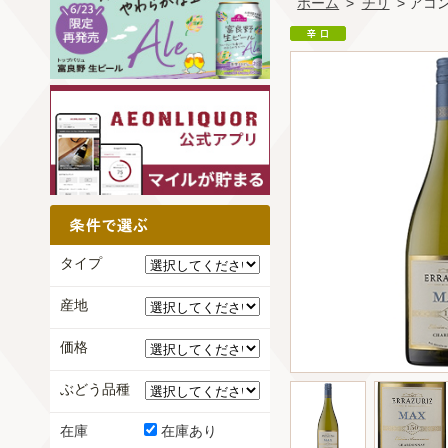
ホーム
>
チリ
> アコ
タイプ
産地
価格
ぶどう品種
在庫
在庫あり