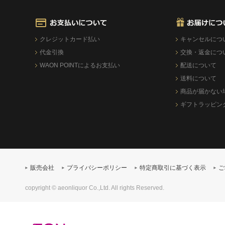
クレジットカード払い
キャンセルにつ
代金引換
交換・返金につ
WAON POINTによるお支払い
配送について
送料について
商品が届かない
ギフトラッピン
販売会社
プライバシーポリシー
特定商取引に基づく表示
ご
copyright © aeonliquor Co.,Ltd. All rights Reserved.