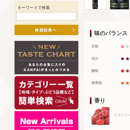
キーワードで検索
味のバランス
甘味
渋み
酸味
果実味
香り
ラズベリ