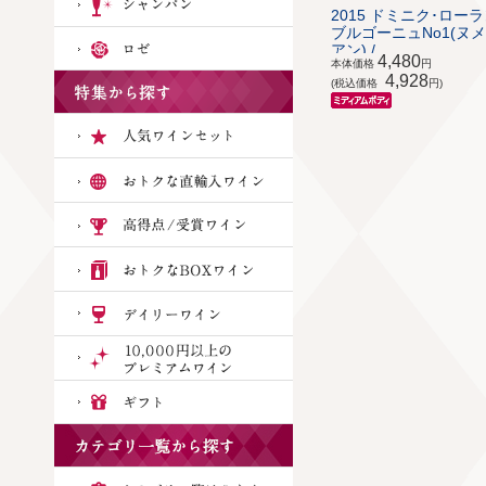
2015 ドミニク･ロー
ブルゴーニュNo1(ヌ
アン) / ...
4,480
本体価格
円
4,928
(税込価格
円)