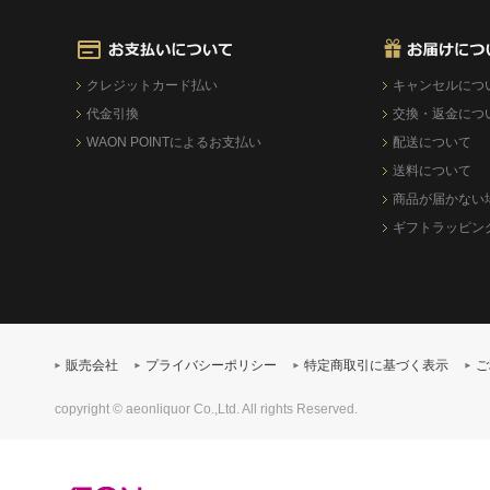
クレジットカード払い
キャンセルにつ
代金引換
交換・返金につ
WAON POINTによるお支払い
配送について
送料について
商品が届かない
ギフトラッピン
販売会社
プライバシーポリシー
特定商取引に基づく表示
ご
copyright © aeonliquor Co.,Ltd. All rights Reserved.