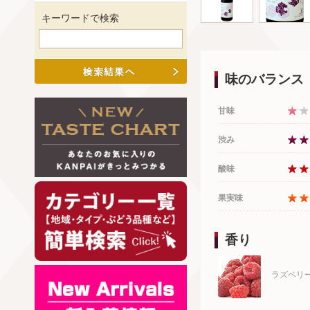
キーワードで検索
味のバランス
甘味
渋み
酸味
果実味
香り
ラズベリ