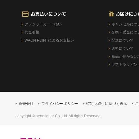
クレジットカード払い
キャンセルにつ
代金引換
交換・返金につ
WAON POINTによるお支払い
配送について
送料について
商品が届かない
ギフトラッピン
販売会社
プライバシーポリシー
特定商取引に基づく表示
ご
copyright © aeonliquor Co.,Ltd. All rights Reserved.