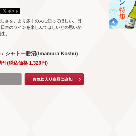
味しさを、より多くの人に知ってほしい。日
、日本のワインを楽しんでほしいとの思いか
誕生。
u / シャトー勝沼(Imamura Koshu)
0
円 (
税込価格
1,320
円
)