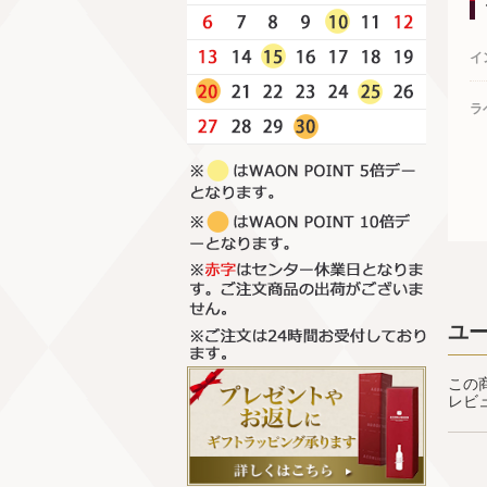
イ
ラ
ユ
この
レビ