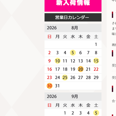
甲
さ
ま
味
画
受
受
合