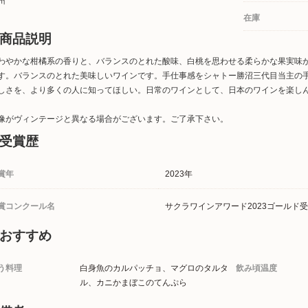
州
在庫
商品説明
わやかな柑橘系の香りと、バランスのとれた酸味、白桃を思わせる柔らかな果実味
す。バランスのとれた美味しいワインです。手仕事感をシャトー勝沼三代目当主の
しさを、より多くの人に知ってほしい。日常のワインとして、日本のワインを楽しんで
像がヴィンテージと異なる場合がございます。ご了承下さい。
受賞歴
賞年
2023年
賞コンクール名
サクラワインアワード2023ゴールド
おすすめ
う料理
白身魚のカルパッチョ、マグロのタルタ
飲み頃温度
ル、カニかまぼこのてんぷら