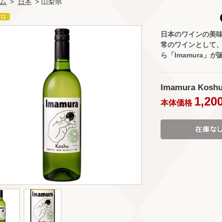
ム
>
日本
> 山梨県
日本のワインの美
常のワインとして
ら「Imamura」が
Imamura Kosh
1,20
本体価格