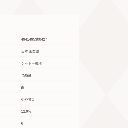
4941495300427
日本 山梨県
シャトー勝沼
750ml
白
やや甘口
12.0%
6