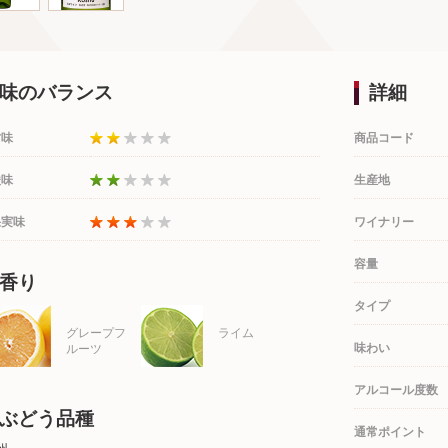
味のバランス
詳細
甘味
商品コード
酸味
生産地
果実味
ワイナリー
容量
香り
タイプ
グレープフ
ライム
味わい
ルーツ
アルコール度数
ぶどう品種
通常ポイント