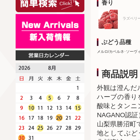
香り
ラズベリ
ぶどう品種
メルロ/カベルネ･ソーヴ
商品説明
外観は澄んだ
ハーブの香り
酸味とタンニ
NAGANO認証
山梨県勝沼町
地としてぶど