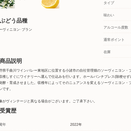
タイプ
味わい
ぶどう品種
アルコール度数
ーヴィニヨン･ブラン
通常ポイント
在庫
商品説明
野県千曲川ワインバレー東地区に位置する小諸市の自社管理畑のソーヴィニヨン・
収穫しすぐにワイナリーへ運んで仕込みを行います。ホールバンチプレス(除梗せず
発酵・育成させました。収穫年によってそのニュアンスを変えるソーヴィニヨン・
ンです。
像がヴィンテージと異なる場合がございます。ご了承下さい。
受賞歴
賞年
2022年