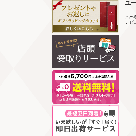
ユ
この
レビ