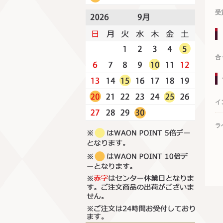
受
合
イ
ラ