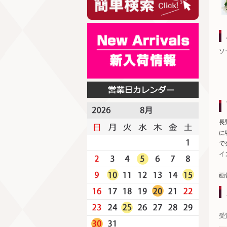
ソ
長
に
で
イ
画
受