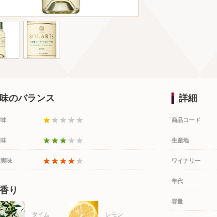
味のバランス
詳細
甘味
商品コード
酸味
生産地
果実味
ワイナリー
年代
香り
容量
タイム
レモン