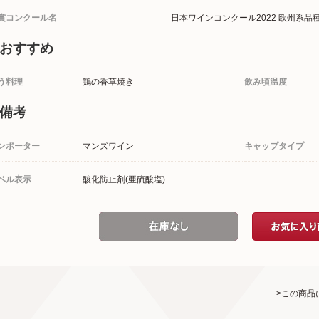
賞コンクール名
日本ワインコンクール2022 欧州系品
おすすめ
う料理
鶏の香草焼き
飲み頃温度
備考
ンポーター
マンズワイン
キャップタイプ
ベル表示
酸化防止剤(亜硫酸塩)
>この商品