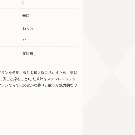
白
辛口
12.0％
22
在庫無し
ブランを使用。香りを最大限に活かすため、早朝
に房ごと搾ること)した果汁をステンレスタンク
ブランならではの豊かな香りと酸味が魅力的なワ