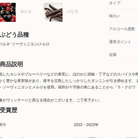
タイプ
カシス
バニラ
味わい
アルコール度数
ぶどう品種
通常ポイント
ベルネ･ソーヴィニヨン/メルロ
在庫
商品説明
熟したカシスやブルーベリーなどの果実に、ほのかに胡椒・丁子などのスパイスや
かく豊かな果実味があり、後半を完熟したしっかりしたタンニンが引き締めます。
・ソーヴィニヨンとメルロを使用。場所が十字路の角にあることから「ラ・クロワ
像がヴィンテージと異なる場合がございます。ご了承下さい。
受賞歴
賞年
2022・2023年