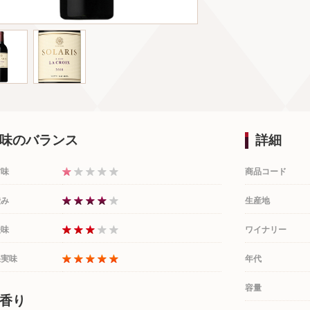
味のバランス
詳細
甘味
商品コード
渋み
生産地
酸味
ワイナリー
果実味
年代
容量
香り