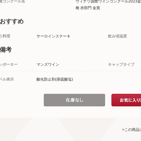
賞コンクール名
ヴィナリ国際ワインコンクール2023
種 赤部門 金賞
おすすめ
う料理
サーロインステーキ
飲み頃温度
備考
ンポーター
マンズワイン
キャップタイプ
ベル表示
酸化防止剤(亜硫酸塩)
>この商品