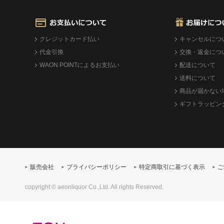
クレジットカード払い
キャンセルにつ
代金引換
交換・返金につ
WAON POINTによるお支払い
配送について
送料について
商品が届かない
ギフトラッピン
販売会社
プライバシーポリシー
特定商取引に基づく表示
ご
copyright © aeonliquor Co.,Ltd. All rights Reserved.