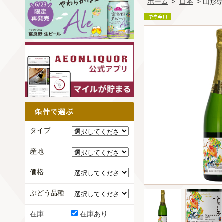
ホーム
>
日本
> 山形
タイプ
産地
価格
ぶどう品種
在庫
在庫あり