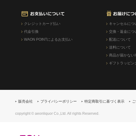
クレジットカード払い
キャンセルにつ
代金引換
交換・返金につ
WAON POINTによるお支払い
配送について
送料について
商品が届かない
ギフトラッピン
販売会社
プライバシーポリシー
特定商取引に基づく表示
ご
copyright © aeonliquor Co.,Ltd. All rights Reserved.