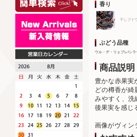
香り
干しブド
ぶどう品種
ウル・デ・リェブレ/シラ
商品説明
豊かな赤果実
どの樽香が綺
みやすく、洗
後果実を感じ
画像がヴィン