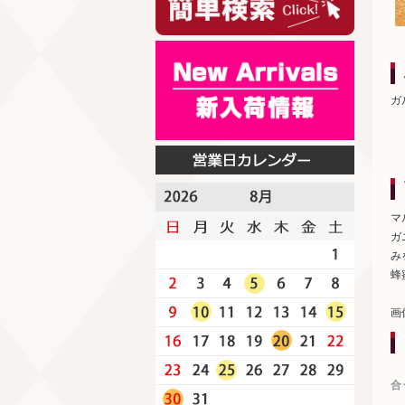
ガ
マ
ガ
み
蜂
画
合