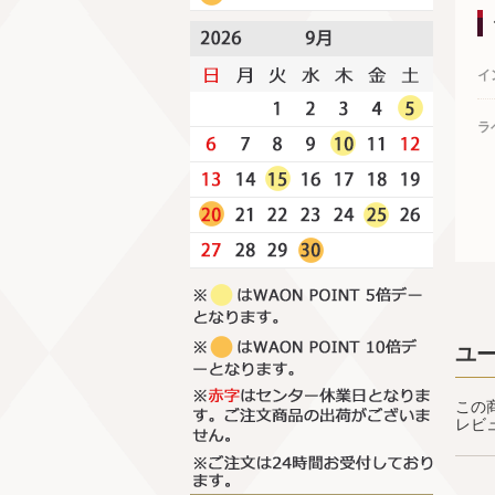
イ
ラ
ユ
この
レビ