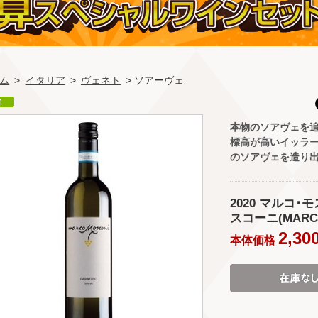
ム
>
イタリア
>
ヴェネト
> ソアーヴェ
本物のソアヴェを
標高が高いイッラ
のソアヴェを造り
2020 マルコ･
スコーニ(MARCO 
2,30
本体価格