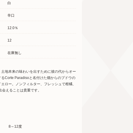
白
辛口
12.0％
12
在庫無し
、土地本来の味わいを出すために彼の代からオー
te Paradisoと名付けた畑からのブドウの
イエロー。ノンフィルター、フレッシュで柑橘、
に出会えることは貴重です。
8～12度