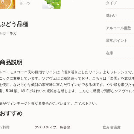
タイプ
ルーツ
味わい
ぶどう品種
アルコール度数
ルガーネガ
通常ポイント
在庫
商品説明
ルコ・モスコーニ氏の目指すワインは『活き活きとしたワイン』よりフレッシュで
ニックに変更しています。ソアヴェは２種類造っており、こちらは『楽園』を意味するCor
を使用。なだらかな傾斜の果実味に富んだワインができる畑です。やや緑を帯びた
蜜、5.3/L酸、MLFで味わいの複雑さを感じます。こんなに緻密で芳醇なソアヴェ
像がヴィンテージと異なる場合がございます。ご了承下さい。
おすすめ
う料理
アペリティフ、魚介類
飲み頃温度