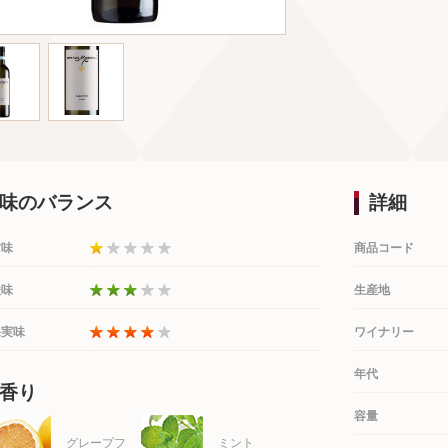
味のバランス
詳細
甘味
商品コード
酸味
生産地
果実味
ワイナリー
年代
香り
容量
グレープフ
ミント