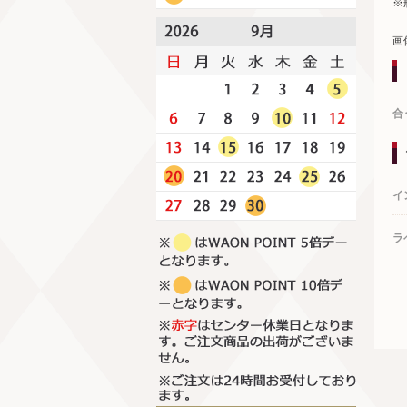
※
画
合
イ
ラ