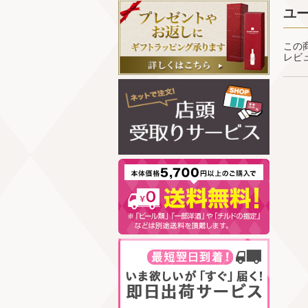
ユ
この
レビ