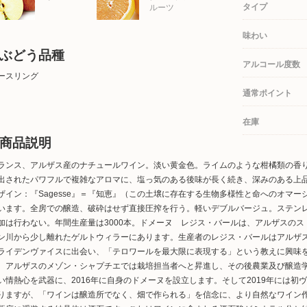
タイプ
ルーツ
味わい
ぶどう品種
アルコール度数
ースリング
通常ポイント
在庫
商品説明
ランス、アルザス産のナチュールワイン。淡い黄金色。ライムのような柑橘類の香
出されたパワフルで複雑なアロマに、塩っ気のある後味が長く続き、深みのある上品
ザイン：『Sagesse』＝『知恵』（この土壌に存在する生物多様性と命へのオマ
います。全房での醸造、破砕はせず直接圧搾を行う。軽いデブルバージュ。ステンレ
加は行わない。年間生産量は3000本。ドメーヌ レジス・バールは、アルザスの
ン川から少し離れたゲルトウィラーにあります。生産者のレジス・バールはアルザ
ライデンヴァイスに出会い、「テロワールを最大限に表現する」という教えに興味
。アルザスのメゾン・シャプチエでは栽培担当者へと昇進し、その後農業及び醸造
い情熱心を武器に、2016年に自身のドメーヌを設立します。そして2019年には
りますが、「ワインは醸造所でなく、畑で作られる」を信念に、より自然なワイン