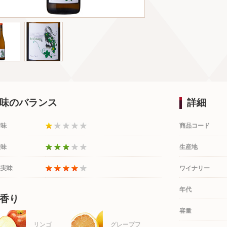
味のバランス
詳細
甘味
商品コード
酸味
生産地
果実味
ワイナリー
年代
香り
容量
リンゴ
グレープフ