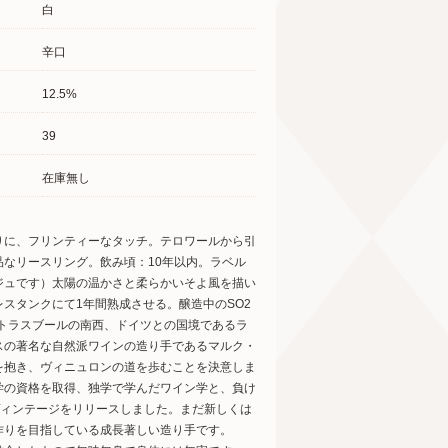
白
辛口
12.5%
39
在庫無し
りに、フリンティーなタッチ。テロワールから引
なリースリング。飲み頃：10年以内。ラベル
ージュです）太陽の温かさと柔らかいそよ風を描い
スタンクにて1年間熟成させる。醸造中のSO2
ストラスブールの南西、ドイツとの国境であるラ
スの著名な自然派ワインの造り手であるマルク・
を抱き、ヴィニュロンの道を歩むことを決意しま
学の資格を取得、独学で学んだワイン学と、負け
初ヴィンテージをリリースしました。まだ新しくは
作りを目指している成長著しい造り手です。