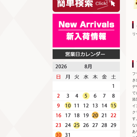
リ
フ
き
デ
て
添
イ
ク
す
な
あ