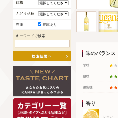
価格
ぶどう品種
在庫
在庫あり
キーワードで検索
味のバランス
甘味
酸味
果実味
香り
レモン