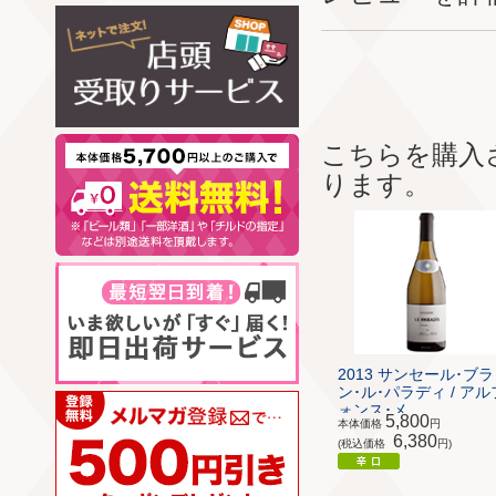
こちらを購入
ります。
2013 サンセール･ブラ
ン･ル･パラディ / アル
ォンス･メ...
5,800
本体価格
円
6,380
(税込価格
円)