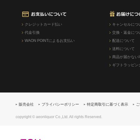
クレジットカード払い
キャンセルにつ
代金引換
交換・返金につ
WAON POINTによるお支払い
配送について
送料について
商品が届かない
ギフトラッピン
販売会社
プライバシーポリシー
特定商取引に基づく表示
ご
copyright © aeonliquor Co.,Ltd. All rights Reserved.