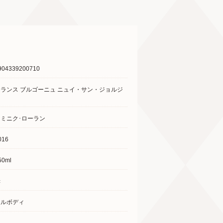
904339200710
フランス ブルゴーニュ ニュイ・サン・ジョルジ
ュ
ドミニク･ローラン
016
50ml
赤
フルボディ