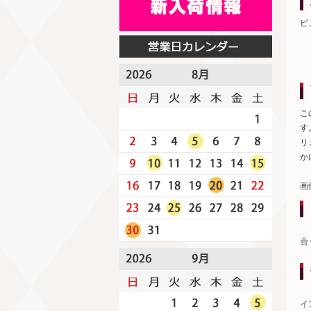
ピ
こ
す
リ
か
画
合
イ