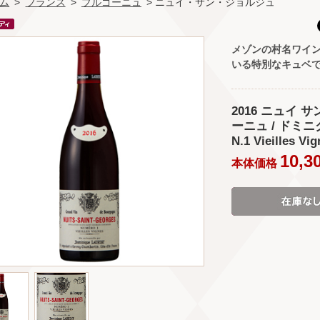
ム
>
フランス
>
ブルゴーニュ
> ニュイ・サン・ジョルジュ
メゾンの村名ワイ
いる特別なキュベ
2016 ニュイ 
ーニュ / ドミニク･
N.1 Vieilles Vi
10,3
本体価格