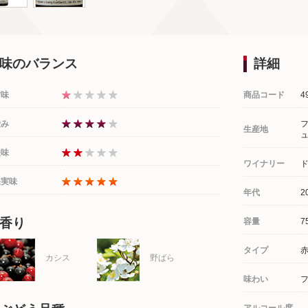
味のバランス
詳細
甘味
商品コード
4
渋み
生産地
酸味
ワイナリー
果実味
年代
2
香り
容量
7
タイプ
カシス
野ばら
味わい