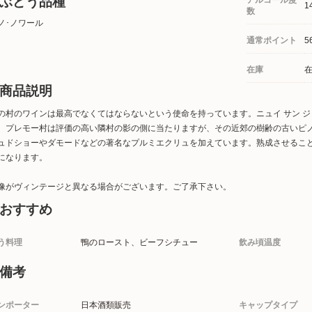
ぶどう品種
アルコール度
1
数
ノ･ノワール
通常ポイント
5
在庫
商品説明
の村のワインは最高でなくてはならないという使命を持っています。ニュイ サン 
。プレモー村は評価の高い隣村の影の側に当たりますが、その近郊の樹齢の古いピ
ュドショーやダモードなどの著名なプルミエクリュを加えています。熟成させるこ
になります。
像がヴィンテージと異なる場合がございます。ご了承下さい。
おすすめ
う料理
鴨のロースト、ビーフシチュー
飲み頃温度
備考
ンポーター
日本酒類販売
キャップタイプ