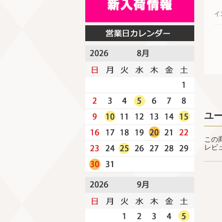
イ
ユ
この
レビ