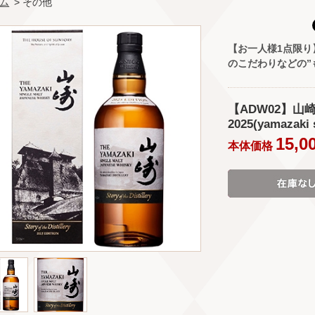
ム
> その他
【お一人様1点限
のこだわりなどの”
【ADW02】山崎 Sto
2025(yamazaki s
15,0
本体価格