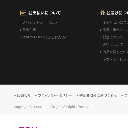
クレジットカード払い
キャンセルにつ
代金引換
交換・返金につ
WAON POINTによるお支払い
配送について
送料について
商品が届かない
ギフトラッピン
販売会社
プライバシーポリシー
特定商取引に基づく表示
ご
copyright © aeonliquor Co.,Ltd. All rights Reserved.