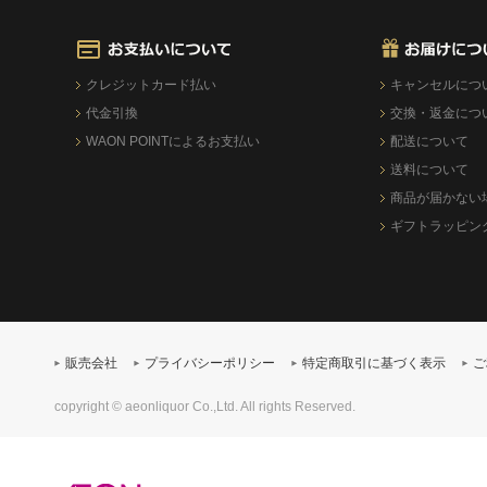
クレジットカード払い
キャンセルにつ
代金引換
交換・返金につ
WAON POINTによるお支払い
配送について
送料について
商品が届かない
ギフトラッピン
販売会社
プライバシーポリシー
特定商取引に基づく表示
ご
copyright © aeonliquor Co.,Ltd. All rights Reserved.