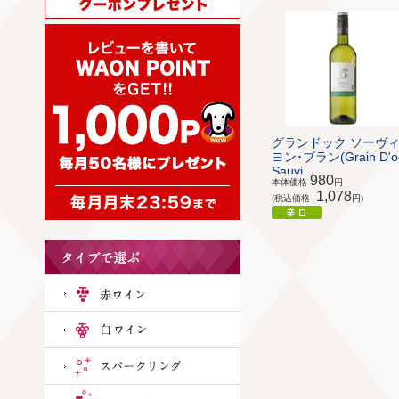
グランドック ソーヴ
ヨン･ブラン(Grain D'o
Sauvi...
980
本体価格
円
1,078
(税込価格
円)