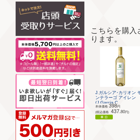
こちらを購入
ります。
J.ガルシア･カリオン 
ンテラーゴ アイレン
(J.Garcia C...
398
本体価格
円
437.
80
(税込価格
円)