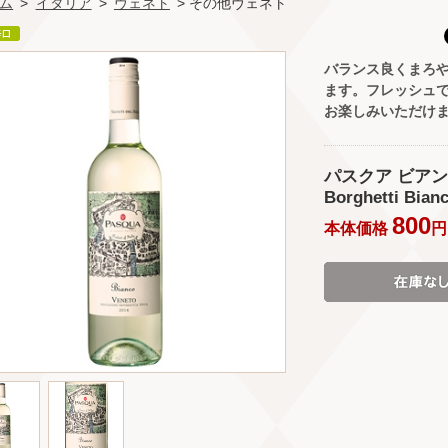
ム
>
イタリア
>
ヴェネト
> その他ヴェネト
バランス良くまろや
ます。フレッシュ
お楽しみいただけ
パスクア ビアンコデ
Borghetti Bian
800
本体価格
円 