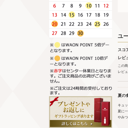
ユ
スコ
レビ
この商
レビュ
夏の
キュッ
夏に一
やみつ