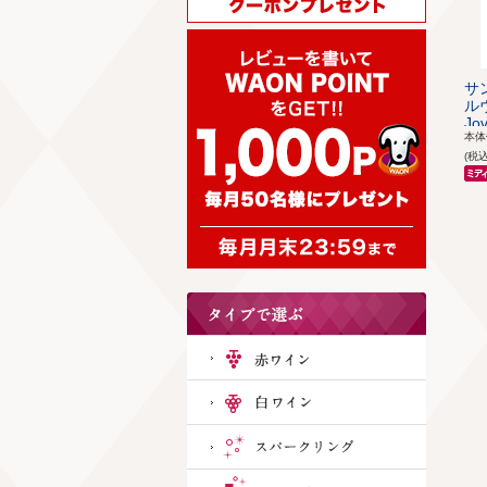
サ
ルヴ
Jov
本
(税