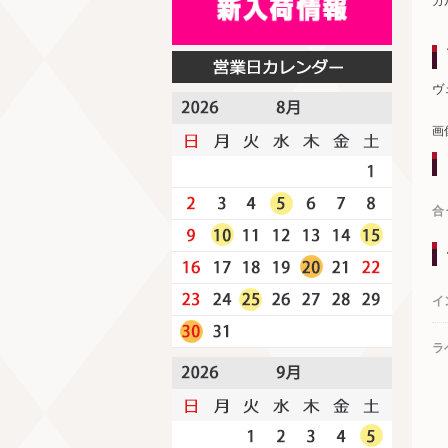
ガ
ヴ
画
合
イ
ラ