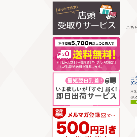
こち
コ
(Co
本
(税