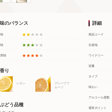
味のバランス
詳細
甘味
商品コード
酸味
生産地
果実味
ワイナリー
容量
香り
タイプ
レモン
グレープフ
味わい
ルーツ
アルコール度数
ぶどう品種
通常ポイント