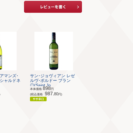
アマンズ･
サン･ジョヴィアン レゼ
 シャルドネ
ルヴ･ボルドー ブラン
◎(Saint Jo...
898
本体価格
円
987.
80
)
(税込価格
円)