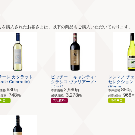
らを購入されたお客さまは、以下の商品もご購入いただいております。
ラーレ カタラット
ピッチーニ キャンティ･
レンマノ チェ
rale Catarratto)
クラシコ ヴァリアーノ･
セレクション
ポッジ...
(Renm...
680
2,980
880
体価格
円
本体価格
円
本体価格
円
748
3,278
968
込価格
円)
(税込価格
円)
(税込価格
円