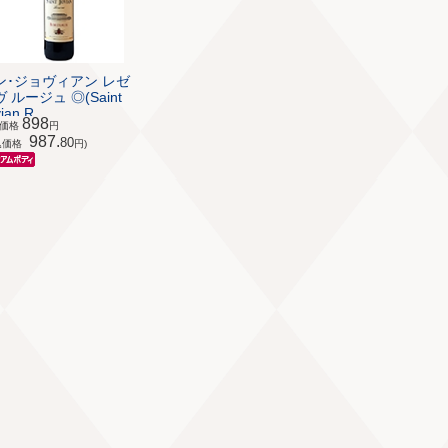
ン･ジョヴィアン レゼ
 ルージュ ◎(Saint
ian R...
898
体価格
円
987.
80
込価格
円)