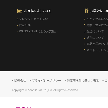
クレジットカード払い
キャンセルにつ
代金引換
交換・返金につ
WAON POINTによるお支払い
配送について
送料について
商品が届かない
ギフトラッピン
販売会社
プライバシーポリシー
特定商取引に基づく表示
ご
copyright © aeonliquor Co.,Ltd. All rights Reserved.