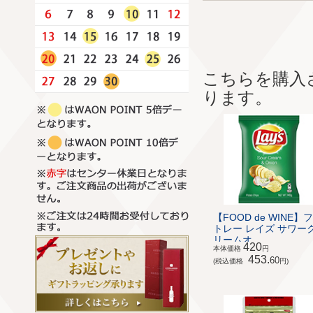
こちらを購入
ります。
【FOOD de WINE】
トレー レイズ サワー
リームオ...
420
本体価格
円
453.
60
(税込価格
円)