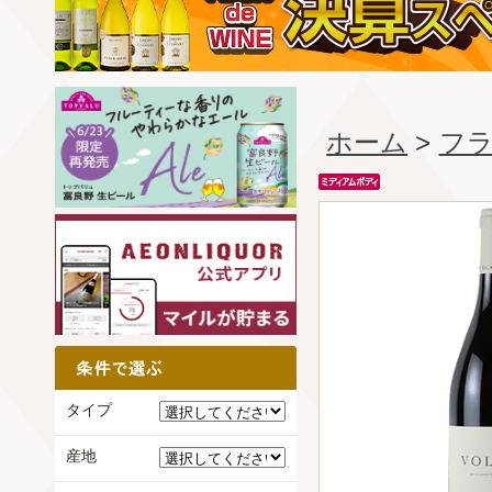
ホーム
>
フ
タイプ
産地