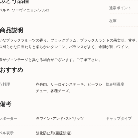
ぶどう品種
通常ポイント
ベルネ･ソーヴィニヨン/メルロ
在庫
商品説明
かなブラックフルーツの香り、ブラックプラム、ブラックカラントの果実味、甘草
ス滑らかな口当たりと柔らかいタンニン、バランスがよく、余韻が長いワイン。
像がヴィンテージと異なる場合がございます。ご了承下さい。
おすすめ
う料理
赤身肉、サーロインステーキ、ビーフシ
飲み頃温度
チュー、各種チーズ。
備考
ンポーター
巴ワイン･アンド･スピリッツ
キャップタイプ
ベル表示
酸化防止剤(亜硫酸塩)