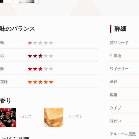
味のバランス
詳細
甘味
商品コード
渋み
生産地
酸味
ワイナリー
果実味
年代
容量
香り
タイプ
カシス
トースト
味わい
アルコール度数