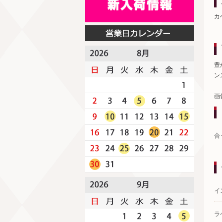
カ
豊
ン
画
合
イ
ラ