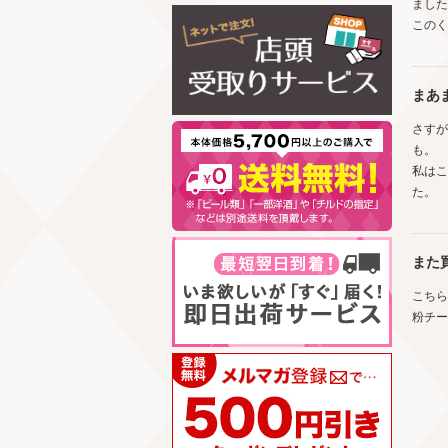
ました
このく
まあ
さすが
も。
私はこ
た。
また
こちら
粉チー