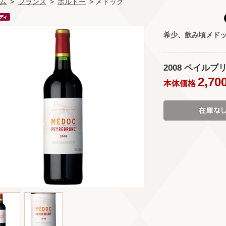
ム
>
フランス
>
ボルドー
> メドック
希少、飲み頃メドッ
2008 ペイルブリュ
2,70
本体価格