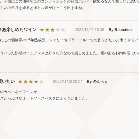
。今回はこの価格でこのコンディションの熟成ボルドー飲めるなんて嬉しいと思い
らいの年月を経るとボトル差がけっこう出ますね。
まあ楽しめたワイン
2023/11/28 15:38
By B-section
にこの価格帯の15年熟成品、シェリーやドライフルーツの香りがだいぶ出てきて
ういった熟成のニュアンスは好きな方なので楽しめました。癖のあるお肉料理にい
買いたい
2023/11/08 22:04
By のんべぇ
のカベルネのワインが、
ズたっぷりなミートソースパスタによく合いました。