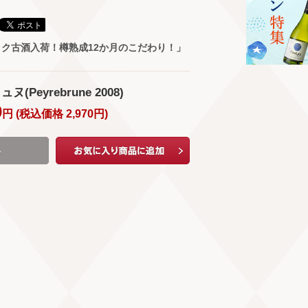
ク古酒入荷！樽熟成12か月のこだわり！」
ヌ(Peyrebrune 2008)
0
円 (
税込価格
2,970
円
)