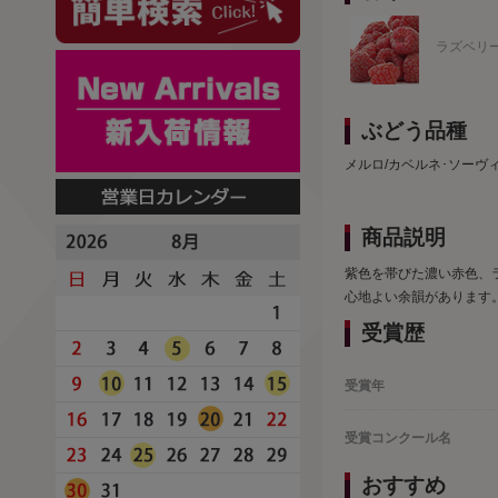
ラズベリ
ぶどう品種
メルロ/カベルネ･ソーヴ
商品説明
紫色を帯びた濃い赤色、
心地よい余韻があります
受賞歴
受賞年
受賞コンクール名
おすすめ