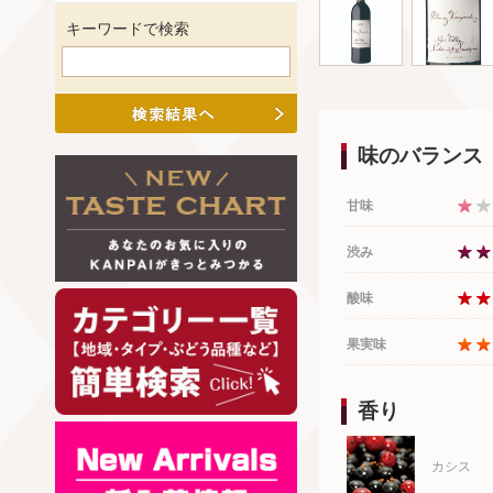
キーワードで検索
味のバランス
甘味
渋み
酸味
果実味
香り
カシス