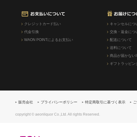
クレジットカード払い
キャンセルにつ
代金引換
交換・返金につ
WAON POINTによるお支払い
配送について
送料について
商品が届かない
ギフトラッピン
販売会社
プライバシーポリシー
特定商取引に基づく表示
ご
copyright © aeonliquor Co.,Ltd. All rights Reserved.