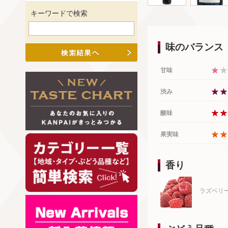
キーワードで検索
味のバランス
甘味
渋み
酸味
果実味
香り
ラズベリ