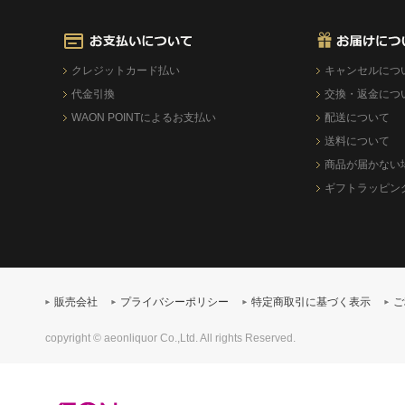
クレジットカード払い
キャンセルにつ
代金引換
交換・返金につ
WAON POINTによるお支払い
配送について
送料について
商品が届かない
ギフトラッピン
販売会社
プライバシーポリシー
特定商取引に基づく表示
ご
copyright © aeonliquor Co.,Ltd. All rights Reserved.