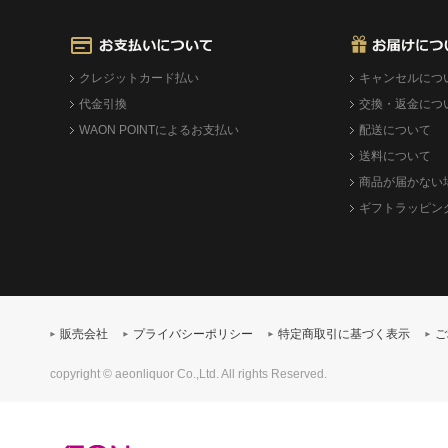
クレジットカード払い
キャンセルにつ
代金引換
交換・返金につ
WAON POINTによるお支払い
配送について
送料について
商品が届かない
ギフトラッピン
販売会社
プライバシーポリシー
特定商取引に基づく表示
ご
copyright © aeonliquor Co.,Ltd. All rights Reserved.