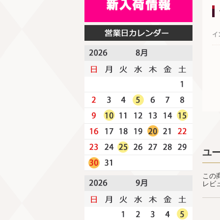
イ
ユ
この
レビ