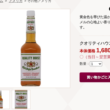
ム
>
アメリカ
> その他アメリカ
黄金色を帯びた温
メルの心地よい香
す。
クオリティハウス 75
1,68
本体価格
〇（当日～翌営
数量：