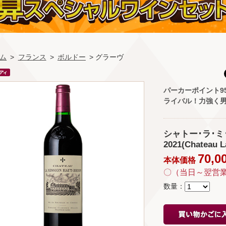
ム
>
フランス
>
ボルドー
> グラーヴ
パーカーポイント9
ライバル！力強く
シャトー･ラ･ミ
2021(Chateau L
70,0
本体価格
〇（当日～翌営
数量：