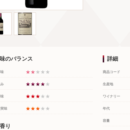
味のバランス
詳細
甘味
商品コード
渋み
生産地
酸味
ワイナリー
果実味
年代
容量
香り