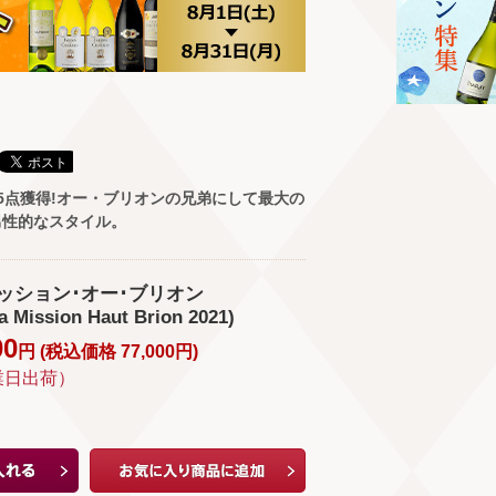
5点獲得!オー・ブリオンの兄弟にして最大の
男性的なスタイル。
ッション･オー･ブリオン
a Mission Haut Brion 2021)
00
円 (
税込価格
77,000
円
)
業日出荷）