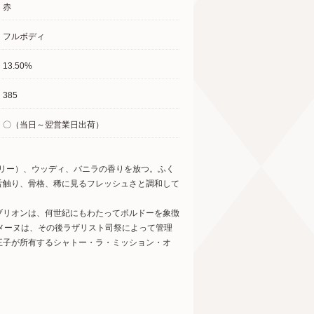
赤
フルボディ
13.50%
385
〇（当日～翌営業日出荷）
ベリー）、ウッディ、バニラの香りを放つ。ふく
舌触り、骨格、稀に見るフレッシュさと調和して
ブリオンは、何世紀にもわたってボルドーを象徴
メーヌは、その後ラザリスト司祭によって管理
王子が所有するシャトー・ラ・ミッション・オ