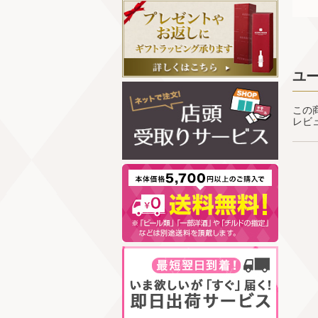
ユ
この
レビ