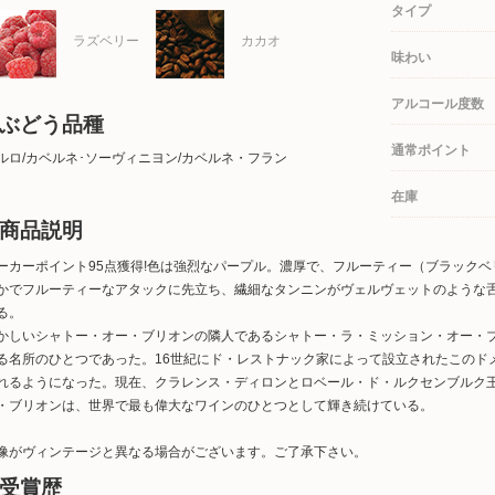
タイプ
ラズベリー
カカオ
味わい
アルコール度数
ぶどう品種
通常ポイント
ルロ/カベルネ･ソーヴィニヨン/カベルネ・フラン
在庫
商品説明
ーカーポイント95点獲得!色は強烈なパープル。濃厚で、フルーティー（ブラック
かでフルーティーなアタックに先立ち、繊細なタンニンがヴェルヴェットのような
る。
かしいシャトー・オー・ブリオンの隣人であるシャトー・ラ・ミッション・オー・
る名所のひとつであった。16世紀にド・レストナック家によって設立されたこのド
れるようになった。現在、クラレンス・ディロンとロベール・ド・ルクセンブルク
・ブリオンは、世界で最も偉大なワインのひとつとして輝き続けている。
像がヴィンテージと異なる場合がございます。ご了承下さい。
受賞歴