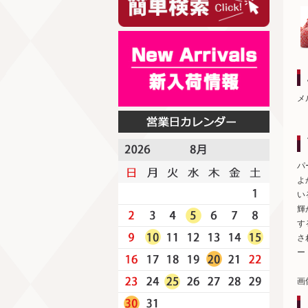
メ
パ
よ
い
輝
す
さ
ー
画