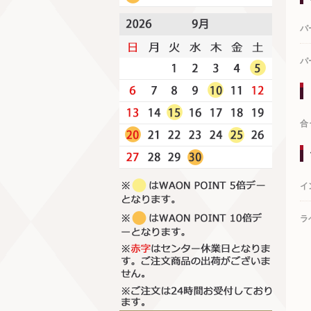
パ
パ
合
イ
ラ