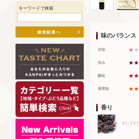
キーワードで検索
味のバランス
甘味
渋み
酸味
果実味
香り
干しブド