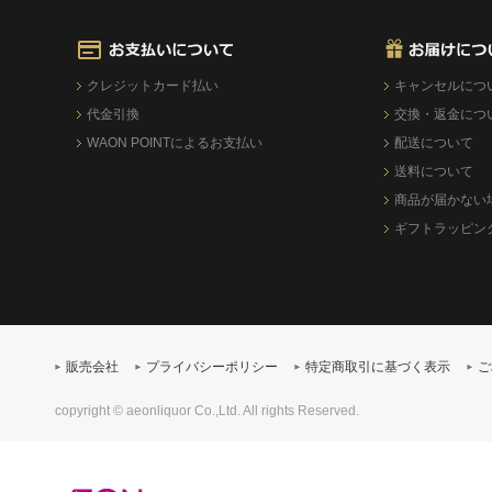
クレジットカード払い
キャンセルにつ
代金引換
交換・返金につ
WAON POINTによるお支払い
配送について
送料について
商品が届かない
ギフトラッピン
販売会社
プライバシーポリシー
特定商取引に基づく表示
ご
copyright © aeonliquor Co.,Ltd. All rights Reserved.