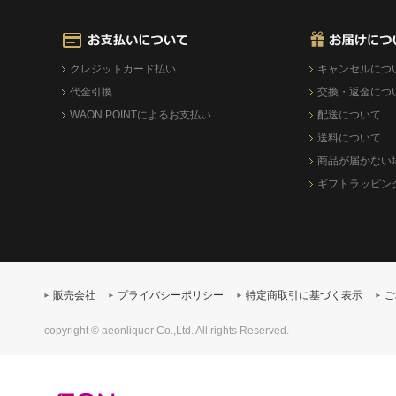
クレジットカード払い
キャンセルにつ
代金引換
交換・返金につ
WAON POINTによるお支払い
配送について
送料について
商品が届かない
ギフトラッピン
販売会社
プライバシーポリシー
特定商取引に基づく表示
ご
copyright © aeonliquor Co.,Ltd. All rights Reserved.