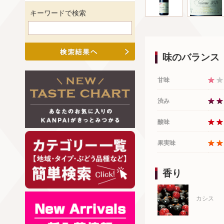
キーワードで検索
味のバランス
甘味
渋み
酸味
果実味
香り
カシス