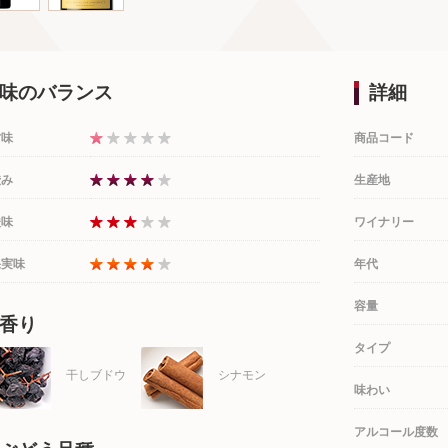
味のバランス
詳細
甘味
商品コード
渋み
生産地
酸味
ワイナリー
果実味
年代
容量
香り
タイプ
干しブドウ
シナモン
味わい
アルコール度数