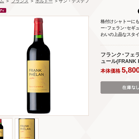
ム
>
フランス
>
ボルドー
> サン・テステフ
格付けシャトーに
ー･フェラン･セギ
わいの上品なスタ
フランク･フェラン
ュール(FRANK PH
5,80
本体価格