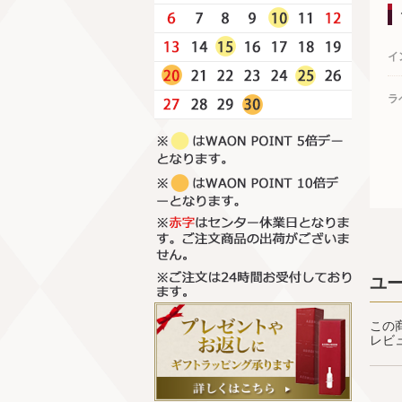
イ
ラ
ユ
この
レビ