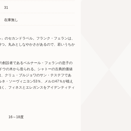
31
在庫無し
ル」のセカンドラベル。フランク・フェランは、
持つ。丸みとしなやかさがあるので、若いうちか
ヌの創設者であるベルナール・フェランの息子の
ブドウの木から造られる。シャトーの古典的価値
は、クリュ・ブルジョワのサン・テステフであ
ネ・ソーヴィニヨン53％、メルロ47％が植え
強く、フィネスとエレガンスをアイデンティティ
16～18度