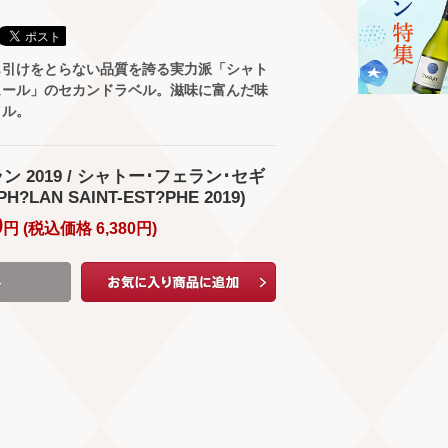
も引けをとらない品質を誇る実力派「シャト
ュール」のセカンドラベル。滋味に富んだ味
イル。
 2019 / シャトー･フェラン･セギ
?LAN SAINT-EST?PHE 2019)
0
円 (
税込価格
6,380
円
)