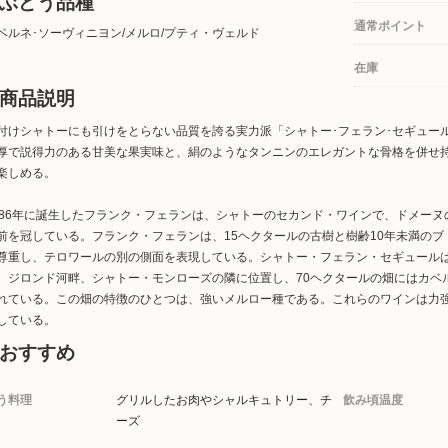
ぶどう品種
通常ポイント
ベルネ･ソーヴィニヨン/メルロ/プティ・ヴェルド
在庫
商品説明
付けシャトーにも引けをとらない品質を誇る実力派「シャトー･フェラン･セギュー
厚で説得力のある甘美な果実味と、絹のようなタンニンのエレガントな骨格を併せ
楽しめる。
986年に誕生したフランク・フェランは、シャトーのセカンド・ワインで、ドメー
前を冠している。フランク・フェランは、15ヘクタールの古樹と樹齢10年未満の
尊重し、テロワールの別の側面を表現している。シャトー・フェラン・セギュール
。ジロンド河畔、シャトー・モンローズの隣に位置し、70ヘクタールの畑にはカベル
れている。この畑の特徴のひとつは、強いメルロー種である。これらのワインは力
している。
おすすめ
う料理
グリルしたお肉やシャルキュトリー、チ
飲み頃温度
ーズ