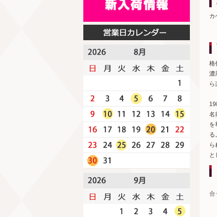
カ
格
濃
ら
1
名
を
る
ら
と
合