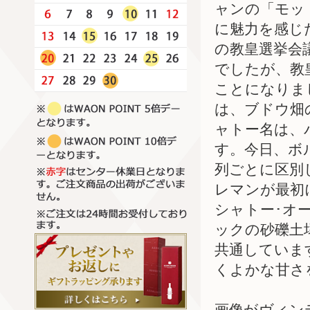
ャンの「モッ
に魅力を感じ
の教皇選挙会
でしたが、教
ことになりま
は、ブドウ畑
ャトー名は、
す。今日、ボ
列ごとに区別
レマンが最初
シャトー･オ
ックの砂礫土
共通していま
くよかな甘さ
画像がヴィン