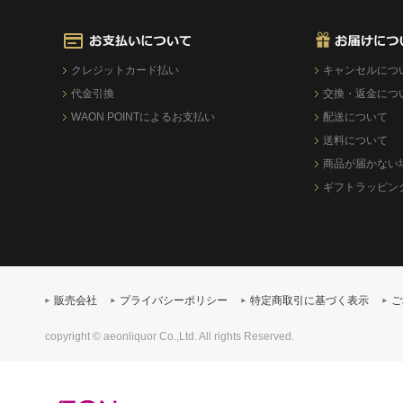
クレジットカード払い
キャンセルにつ
代金引換
交換・返金につ
WAON POINTによるお支払い
配送について
送料について
商品が届かない
ギフトラッピン
販売会社
プライバシーポリシー
特定商取引に基づく表示
ご
copyright © aeonliquor Co.,Ltd. All rights Reserved.