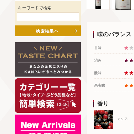
キーワードで検索
味のバランス
甘味
渋み
酸味
果実味
香り
カシス