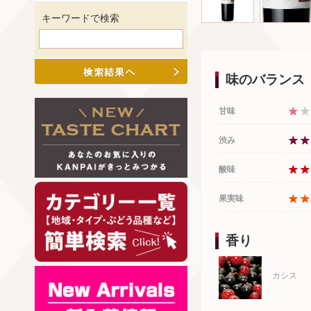
キーワードで検索
味のバランス
甘味
渋み
酸味
果実味
香り
カシス