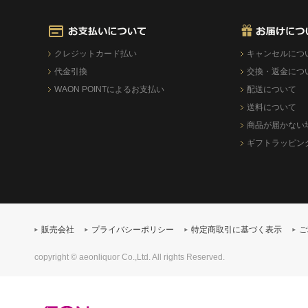
クレジットカード払い
キャンセルにつ
代金引換
交換・返金につ
WAON POINTによるお支払い
配送について
送料について
商品が届かない
ギフトラッピン
販売会社
プライバシーポリシー
特定商取引に基づく表示
ご
copyright © aeonliquor Co.,Ltd. All rights Reserved.