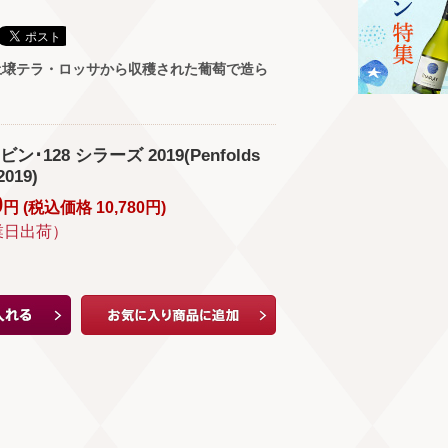
土壌テラ・ロッサから収穫された葡萄で造ら
･128 シラーズ 2019(Penfolds
2019)
0
円 (
税込価格
10,780
円
)
業日出荷）