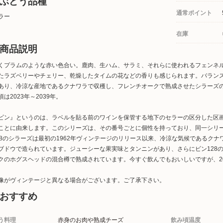
ぶどう品種
通常ポイント
ラー
在庫
商品説明
くプラムのような赤い色合い。鹿肉、生ハム、サラミ、それらに使われるフェンネ
たラズベリーやチェリー、乾燥したタイムの花などの香りも感じられます。バラン
あり、冷涼な産地であるクナワラで収穫し、フレンチオークで熟成させたシラーズ
頃は2023年～2039年。
ビン』というのは、ラベルを貼る前のワインを保管する地下のセラーの区分した区
ことに由来します。このシリーズは、その番号ごとに個性を持っており、同一シリ
28のシラーズは最初の1962年ヴィンテージのリリース以来、冷涼な気候であるクナ
ブドウで造られています。ジューシーな果実味とタンニンがあり、さらにビン128
クのホグスヘッドの混合樽で熟成されています。今すぐ飲んでもおいしいですが、2
像がヴィンテージと異なる場合がございます。ご了承下さい。
おすすめ
う料理
赤身のお肉や熟成チーズ
飲み頃温度