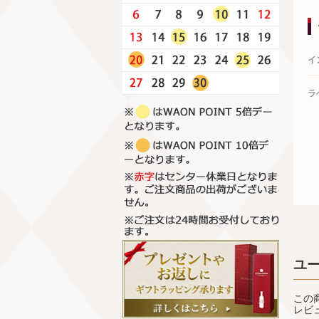
イ
ラ
ユ
この
レビ