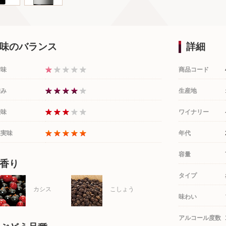
味のバランス
詳細
甘味
商品コード
渋み
生産地
酸味
ワイナリー
果実味
年代
容量
香り
タイプ
カシス
こしょう
味わい
アルコール度数