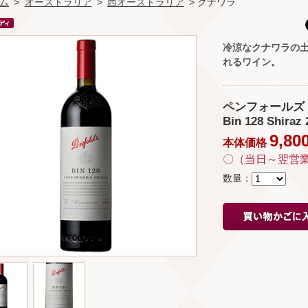
ム
>
オーストラリア
>
西オーストラリア
> クナワラ
冷涼なクナワラの
れるワイン。
ペンフォールズ ビン
Bin 128 Shiraz 
9,80
本体価格
〇（当日～翌営
数量：