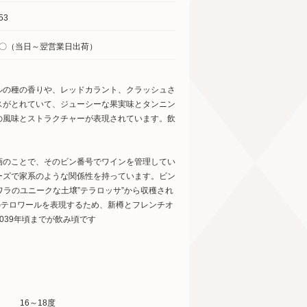
53
〇（当日～翌営業日出荷）
ルの種の香りや、レッドカラント、クラッシュさ
スがとれていて、ジューシーな果実味とタンニン
の風味とストラクチャーが表現されています。飲
画のことで、そのビン番号でワインを管理してい
ーズで家系のような関係性を持っています。ビン
ワラのユニークな土壌”テラロッサ”から収穫され
のテロワールを表現するため、新樽とフレンチオ
039年頃までが飲み頃です
16～18度