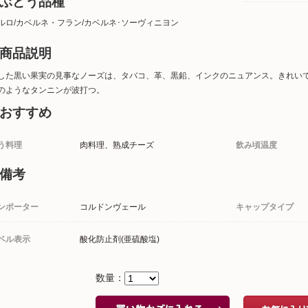
ぶどう品種
ルロ/カベルネ・フラン/カベルネ･ソーヴィニヨン
商品説明
した黒い果実の見事なノーズは、タバコ、革、黒鉛、インクのニュアンス。きれい
のようなタンニンが波打つ。
おすすめ
う料理
肉料理、熟成チーズ
飲み頃温度
備考
ンポーター
コルドンヴェール
キャップタイプ
ベル表示
酸化防止剤(亜硫酸塩)
数量：