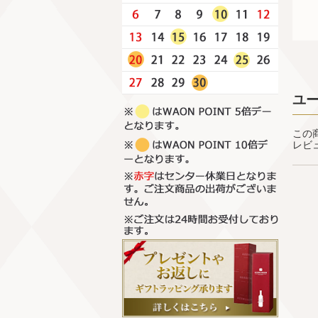
ユ
この
レビ