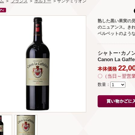
ム
>
フランス
>
ボルドー
> サンテミリオン
熟した黒い果実の
のニュアンス。き
ベルベットのよう
シャトー･カノン･
Canon La Gaffel
22,0
本体価格
〇（当日～翌営
数量：