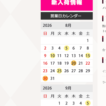
メ
熟
ト
合
イ
ラ