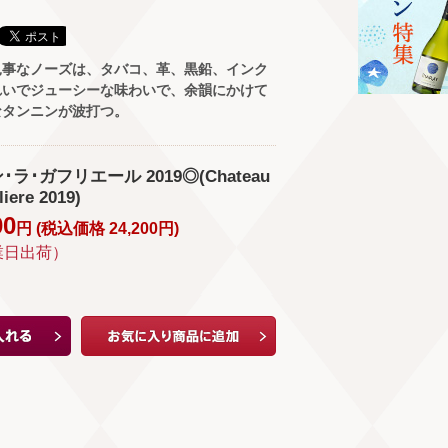
見事なノーズは、タバコ、革、黒鉛、インク
れいでジューシーな味わいで、余韻にかけて
なタンニンが波打つ。
ラ･ガフリエール 2019◎(Chateau
iere 2019)
00
円 (
税込価格
24,200
円
)
業日出荷）