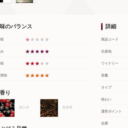
味のバランス
詳細
甘味
商品コード
渋み
生産地
酸味
ワイナリー
果実味
容量
タイプ
香り
味わい
カシス
カカオ
通常ポイント
在庫