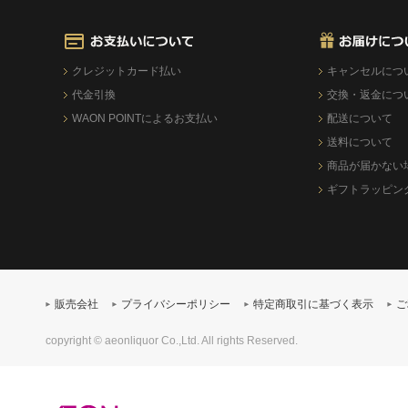
クレジットカード払い
キャンセルにつ
代金引換
交換・返金につ
WAON POINTによるお支払い
配送について
送料について
商品が届かない
ギフトラッピン
販売会社
プライバシーポリシー
特定商取引に基づく表示
ご
copyright © aeonliquor Co.,Ltd. All rights Reserved.