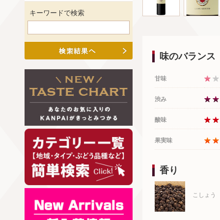
キーワードで検索
味のバランス
甘味
渋み
酸味
果実味
香り
こしょう