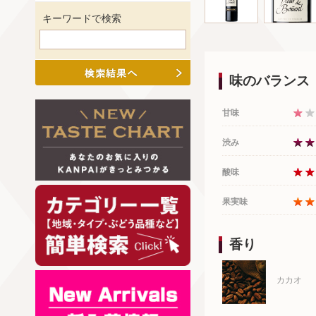
キーワードで検索
味のバランス
甘味
渋み
酸味
果実味
香り
カカオ