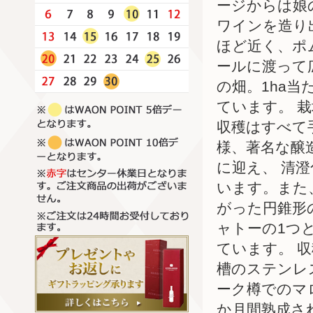
ージからは娘
ワインを造り
ほど近く、ポ
ールに渡って
の畑。1ha当
ています。 
収穫はすべて
様、著名な醸
に迎え、 清
います。また
がった円錐形
ャトーの1つ
ています。 
槽のステンレス
ーク樽でのマ
か月間熟成さ