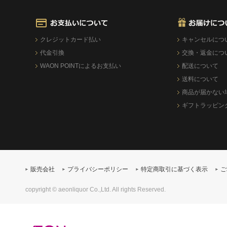
クレジットカード払い
キャンセルにつ
代金引換
交換・返金につ
WAON POINTによるお支払い
配送について
送料について
商品が届かない
ギフトラッピン
販売会社
プライバシーポリシー
特定商取引に基づく表示
ご
copyright © aeonliquor Co.,Ltd. All rights Reserved.