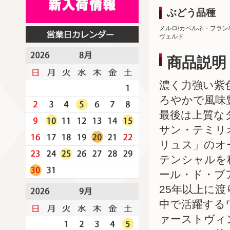
ぶどう品種
メルロ/カベルネ・フラン
ヴェルド
商品説明
濃く力強い紫
ろやかで風味
最後は上質な
サン・テミリ
リュス」のオ
テンシャルを
ール・ド・ブ
25年以上に
中で活躍する
ァーストヴィ