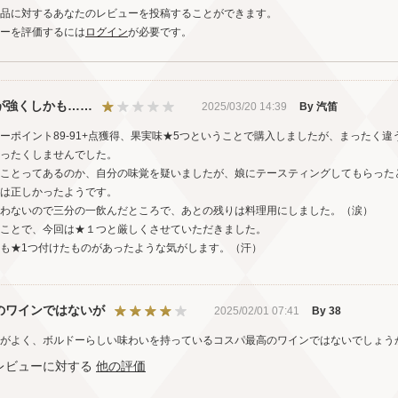
品に対するあなたのレビューを投稿することができます。
ーを評価するには
ログイン
が必要です。
が強くしかも……
2025/03/20 14:39
By 汽笛
ーポイント89-91+点獲得、果実味★5つということで購入しましたが、まったく
ったくしませんでした。
ことってあるのか、自分の味覚を疑いましたが、娘にテースティングしてもらった
は正しかったようです。
わないので三分の一飲んだところで、あとの残りは料理用にしました。（涙）
ことで、今回は★１つと厳しくさせていただきました。
も★1つ付けたものがあったような気がします。（汗）
のワインではないが
2025/02/01 07:41
By 38
がよく、ボルドーらしい味わいを持っているコスパ最高のワインではないでしょう
レビューに対する
他の評価