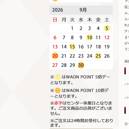
ァ
拡
ル
ル
れ
チ
ま
が
ラ
画
パ
パ
合