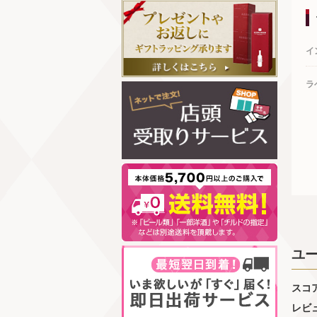
イ
ラ
ユ
スコ
レビ