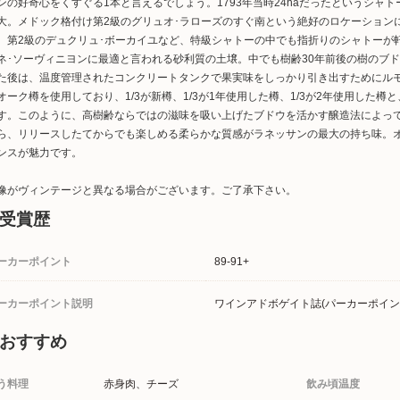
ンの好奇心をくすぐる1本と言えるでしょう。1793年当時24haだったというシャト
大。メドック格付け第2級のグリュオ･ラローズのすぐ南という絶好のロケーション
、第2級のデュクリュ･ボーカイユなど、特級シャトーの中でも指折りのシャトーが
ネ･ソーヴィニヨンに最適と言われる砂利質の土壌。中でも樹齢30年前後の樹のブ
た後は、温度管理されたコンクリートタンクで果実味をしっかり引き出すためにル
オーク樽を使用しており、1/3が新樽、1/3が1年使用した樽、1/3が2年使用した
す。このように、高樹齢ならではの滋味を吸い上げたブドウを活かす醸造法によっ
ら、リリースしたてからでも楽しめる柔らかな質感がラネッサンの最大の持ち味。
ンスが魅力です。
像がヴィンテージと異なる場合がございます。ご了承下さい。
受賞歴
ーカーポイント
89-91+
ーカーポイント説明
ワインアドボゲイト誌(パーカーポイント
おすすめ
う料理
赤身肉、チーズ
飲み頃温度