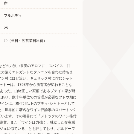
赤
フルボディ
25
〇（当日～翌営業日出荷）
ーなどの力強い果実のアロマに、スパイス、甘
と力強くエレガントなタンニンを合わせ持ちま
アン村にほど近い、キュサック村に佇むシャト
トーは、1793年から所有者が変わることな
もあった、由緒正しい家柄であるブテイエ家が所
であり、数十年単位での管理が必要なブドウ畑に
ワインは、格付け以下のプティ･シャトーとして
た。世界的に著名なワイン評論家のロバート･パ
ています。その著書にて「メドックのワイン格付
大絶賛。また「ワインは力強く、独立した存在感
ージュに似ている」とも評しており、ボルドーフ