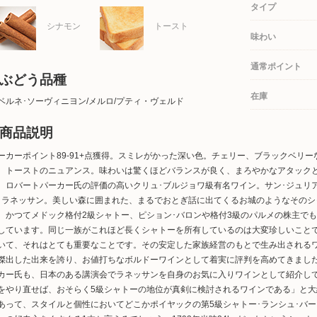
タイプ
シナモン
トースト
味わい
通常ポイント
ぶどう品種
在庫
ベルネ･ソーヴィニヨン/メルロ/プティ・ヴェルド
商品説明
ーカーポイント89-91+点獲得。スミレがかった深い色。チェリー、ブラックベリ
、トーストのニュアンス。味わいは驚くほどバランスが良く、まろやかなアタック
。ロバートパーカー氏の評価の高いクリュ･ブルジョワ級有名ワイン。サン･ジュリ
･ラネッサン。美しい森に囲まれた、まるでおとぎ話に出てくるお城のようなそのシャ
、かつてメドック格付2級シャトー、ピション･バロンや格付3級のパルメの株主で
しています。同じ一族がこれほど長くシャトーを所有しているのは大変珍しいこと
いて、それはとても重要なことです。その安定した家族経営のもとで生み出される
傑出した出来を誇り、お値打ちなボルドーワインとして着実に評判を高めてきまし
カー氏も、日本のある講演会でラネッサンを自身のお気に入りワインとして紹介し
をやり直せば、おそらく5級シャトーの地位が真剣に検討されるワインである」と
あって、スタイルと個性においてどこかポイヤックの第5級シャトー･ランシュ･バ