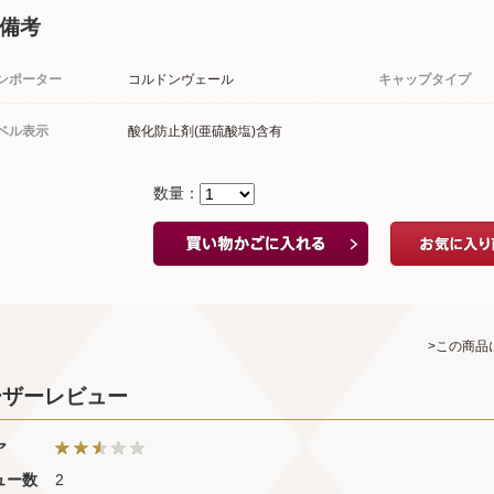
備考
ンポーター
コルドンヴェール
キャップタイプ
ベル表示
酸化防止剤(亜硫酸塩)含有
数量：
>この商品
ーザーレビュー
ア
ュー数
2