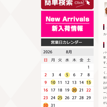
カ
パ
草
す
ー
く
有
お
は
ー
け
が