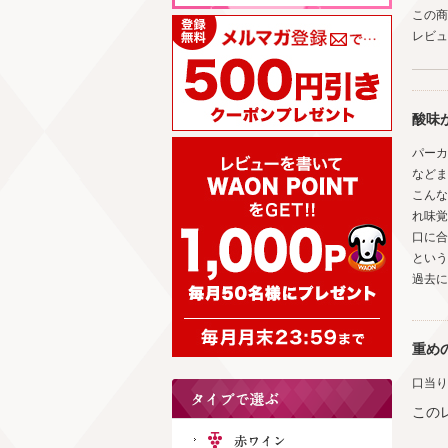
この商
レビュ
酸味
パーカ
などま
こんな
れ味覚
口に合
という
過去に
重め
口当り
この