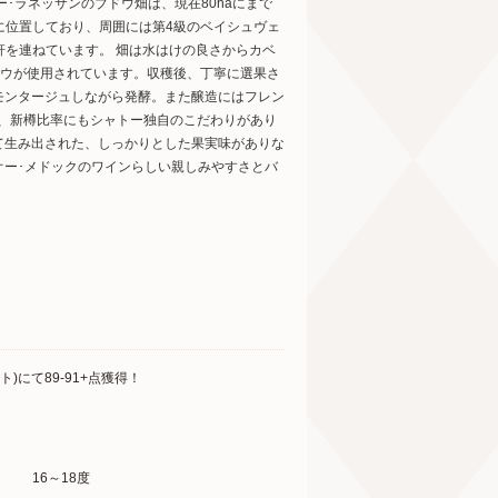
ー･ラネッサンのブドウ畑は、現在80haにまで
に位置しており、周囲には第4級のベイシュヴェ
軒を連ねています。 畑は水はけの良さからカベ
ドウが使用されています。収穫後、丁寧に選果さ
モンタージュしながら発酵。また醸造にはフレン
樽と、新樽比率にもシャトー独自のこだわりがあり
て生み出された、しっかりとした果実味がありな
オー･メドックのワインらしい親しみやすさとバ
)にて89-91+点獲得！
16～18度