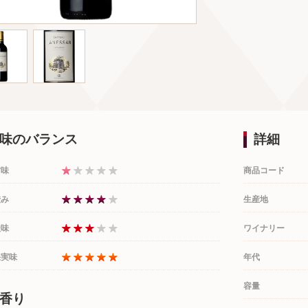
味のバランス
詳細
甘味
商品コード
渋み
生産地
酸味
ワイナリー
果実味
年代
容量
香り