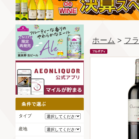
ホーム
>
フ
タイプ
産地