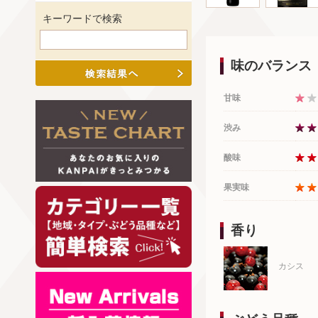
キーワードで検索
味のバランス
甘味
渋み
酸味
果実味
香り
カシス