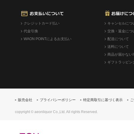
クレジットカード払い
キャンセルにつ
代金引換
交換・返金につ
WAON POINTによるお支払い
配送について
送料について
商品が届かない
ギフトラッピン
販売会社
プライバシーポリシー
特定商取引に基づく表示
ご
copyright © aeonliquor Co.,Ltd. All rights Reserved.