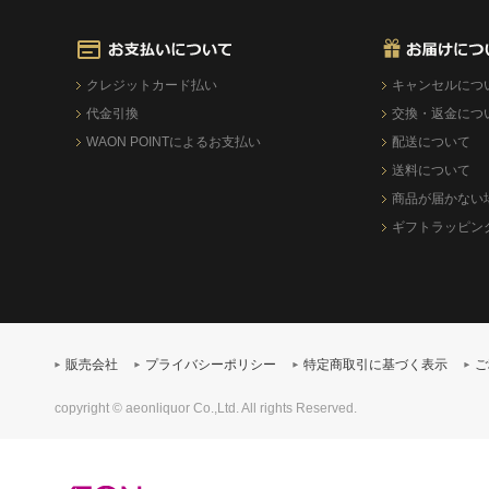
クレジットカード払い
キャンセルにつ
代金引換
交換・返金につ
WAON POINTによるお支払い
配送について
送料について
商品が届かない
ギフトラッピン
販売会社
プライバシーポリシー
特定商取引に基づく表示
ご
copyright © aeonliquor Co.,Ltd. All rights Reserved.