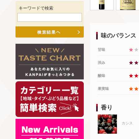
キーワードで検索
味のバランス
甘味
渋み
酸味
果実味
香り
カシス