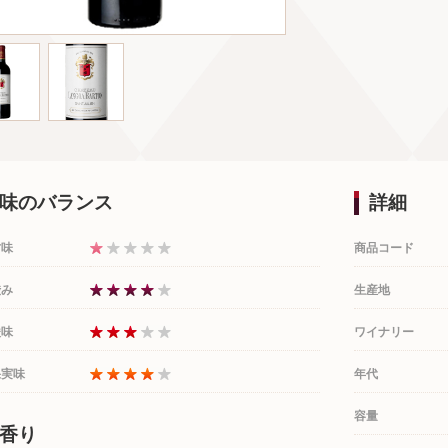
味のバランス
詳細
甘味
商品コード
渋み
生産地
酸味
ワイナリー
果実味
年代
容量
香り