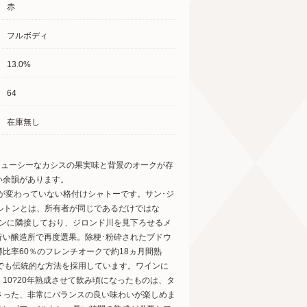
赤
フルボディ
13.0%
64
在庫無し
ジューシーなカシスの果実味と背景のオークが存
い余韻があります。
者が変わっていない格付けシャトーです。サン･ジ
ルトンとは、所有者が同じであるだけではな
トンに隣接しており、ジロンド川を見下ろせるメ
行い醸造所で再度選果。除梗･粉砕されたブドウ
比率60％のフレンチオークで約18ヵ月間熟
でも伝統的な方法を採用しています。ワインに
0?20年熟成させて飲み頃になったものは、タ
さった、非常にバランスの良い味わいが楽しめま