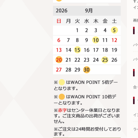
す
イ
画
パ
パ
合
イ
ラ