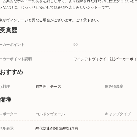
。古典的なボルドーの良さを残しながら、より洗練された味わいに仕上がっている
ンなだけに、じっくりと寝かせて飲み頃を楽しみたいシャトーです。
像がヴィンテージと異なる場合がございます。ご了承下さい。
受賞歴
ーカーポイント
90
ーカーポイント説明
ワインアドヴォケイト誌(パーカーポイ
おすすめ
う料理
肉料理、チーズ
飲み頃温度
備考
ンポーター
コルドンヴェール
キャップタイプ
ベル表示
酸化防止剤(亜硫酸塩)含有