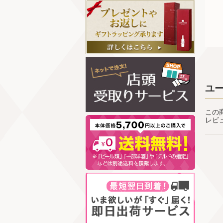
ユ
この
レビ