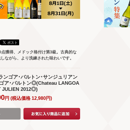
0点獲得、メドック格付け第3級。古典的な
残しながら、より洗練された味わいです。
ー･ランゴア･バルトン･サンジュリアン
ア･バルトン◎(Chateau LANGOA
 JULIEN 2012◎)
00
円 (
税込価格
12,980
円
)