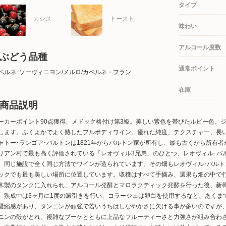
タイプ
カシス
トースト
味わい
アルコール度数
ぶどう品種
通常ポイント
ベルネ･ソーヴィニヨン/メルロ/カベルネ・フラン
在庫
商品説明
ーカーポイント90点獲得、メドック格付け第3級。美しい紫色を帯びたルビー色。
します。ふくよかでよく熟したフルボディワイン。優れた純度、テクスチャー、長
ャトー･ランゴア･バルトンは1821年からバルトン家が所有し、最も古くから所有
リアン村で最も高く評価されている「レオヴィル3兄弟」のひとつ、レオヴィル･バ
、同じ施設で全く同じ方法でワインが造られています。その畑もレオヴィル･バル
ックでも最も美しい場所に位置しています。収穫はすべて手摘み、選果も畑の中で
木製のタンクに入れられ、アルコール発酵とマロラクティック発酵を行った後、新樽
。熟成中は3ヶ月に1度の澱引きを行い、コラージュは卵白を使用するなど、あくま
凝縮感があり、タンニンが頑強で若いうちはしなやかさに欠ける事が多いのですが、1
ニンの殻がとれ、複雑なブーケとともに上品なフルーティーさと力強さが組み合わ