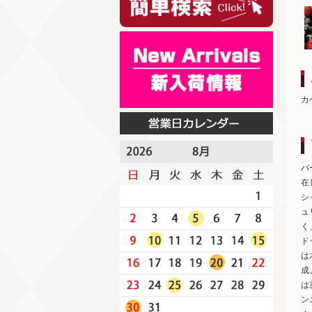
カ
パ
在
シ
ュ
く
ド
は
成
は
ン