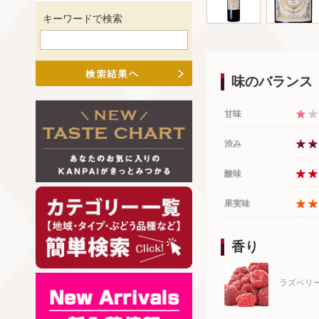
キーワードで検索
味のバランス
甘味
渋み
酸味
果実味
香り
ラズベリ