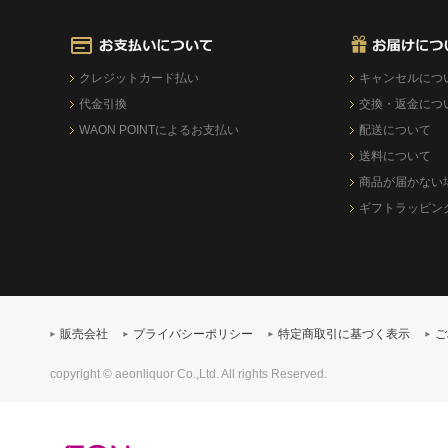
クレジットカード払い
キャンセルにつ
代金引換
交換・返金につ
WAON POINTによるお支払い
配送について
送料について
商品が届かない
ギフトラッピン
販売会社
プライバシーポリシー
特定商取引に基づく表示
ご
copyright © aeonliquor Co.,Ltd. All rights Reserved.