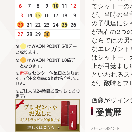
てシャトーの
が、当時の当
の子供達にシ
が現在の2つ
ならではの男
なエレガント
はシャトー、
上が目覚まし
といわれるス
が、酸味とフ
画像がヴィン
受賞歴
パーカーポイント