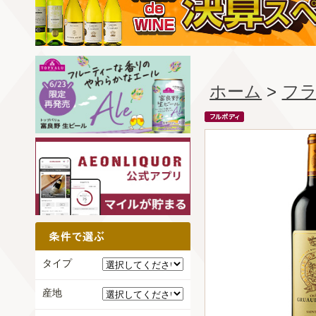
ホーム
>
フ
タイプ
産地