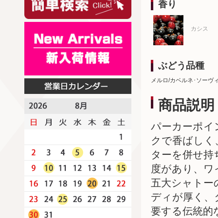
香り
カシス
ぶどう品種
メルロ/カベルネ･ソーヴ
商品説明
パーカーポイ
クで香ばしく
ターを併せ持
度があり、ワ
五大シャトー
ディが厚く、
要する伝統的