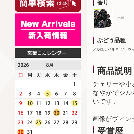
香り
木苺
ぶどう品種
メルロ/カベルネ･ソーヴ
商品説明
チェリーや小
なやかでシル
いです。
画像がヴィン
受賞歴