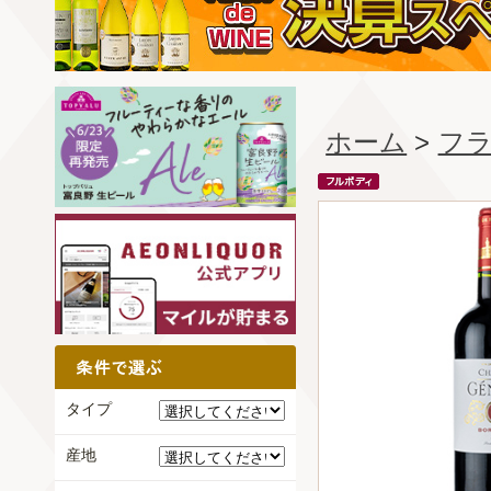
ホーム
>
フ
タイプ
産地