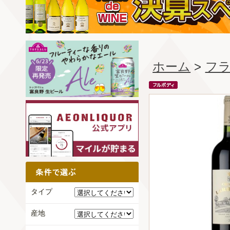
ホーム
>
フ
タイプ
産地