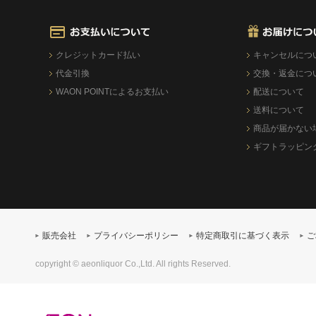
クレジットカード払い
キャンセルにつ
代金引換
交換・返金につ
WAON POINTによるお支払い
配送について
送料について
商品が届かない
ギフトラッピン
販売会社
プライバシーポリシー
特定商取引に基づく表示
ご
copyright © aeonliquor Co.,Ltd. All rights Reserved.