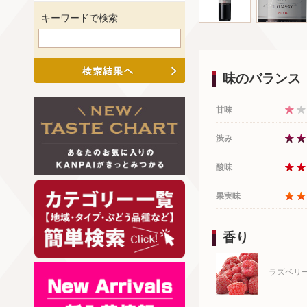
キーワードで検索
味のバランス
甘味
渋み
酸味
果実味
香り
ラズベリ